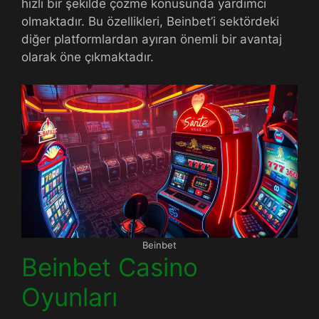
hızlı bir şekilde çözme konusunda yardımcı
olmaktadır. Bu özellikleri, Beinbet’i sektördeki
diğer platformlardan ayıran önemli bir avantaj
olarak öne çıkmaktadır.
Beinbet
Beinbet Casino
Oyunları