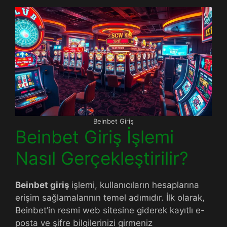
Beinbet Giriş
Beinbet Giriş İşlemi
Nasıl Gerçekleştirilir?
Beinbet giriş
işlemi, kullanıcıların hesaplarına
erişim sağlamalarının temel adımıdır. İlk olarak,
Beinbet’in resmi web sitesine giderek kayıtlı e-
posta ve şifre bilgilerinizi girmeniz