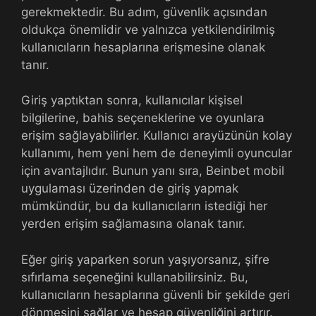
gerekmektedir. Bu adım, güvenlik açısından
oldukça önemlidir ve yalnızca yetkilendirilmiş
kullanıcıların hesaplarına erişmesine olanak
tanır.
Giriş yaptıktan sonra, kullanıcılar kişisel
bilgilerine, bahis seçeneklerine ve oyunlara
erişim sağlayabilirler. Kullanıcı arayüzünün kolay
kullanımı, hem yeni hem de deneyimli oyuncular
için avantajlıdır. Bunun yanı sıra, Beinbet mobil
uygulaması üzerinden de giriş yapmak
mümkündür, bu da kullanıcıların istediği her
yerden erişim sağlamasına olanak tanır.
Eğer giriş yaparken sorun yaşıyorsanız, şifre
sıfırlama seçeneğini kullanabilirsiniz. Bu,
kullanıcıların hesaplarına güvenli bir şekilde geri
dönmesini sağlar ve hesap güvenliğini artırır.