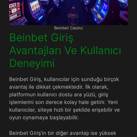
Beinbet Casino
Beinbet Giriş
Avantajları Ve Kullanıcı
Deneyimi
Beinbet Giriş, kullanıcılar için sunduğu birçok
avantaj ile dikkat çekmektedir. İlk olarak,
platformun kullanıcı dostu ara yüzü, giriş
işlemlerini son derece kolay hale getirir. Yeni
kullanıcılar, siteye hızlı bir şekilde erişebilir ve
oyun oynamaya başlayabilir.
Beinbet Giriş’in bir diğer avantajı ise yüksek