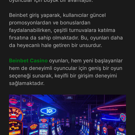
Beinbet giriş yaparak, kullanıcılar güncel
promosyonlardan ve bonuslardan
faydalanabilirken, çeşitli turnuvalara katılma
fırsatına da sahip olmaktadır. Bu, oyunları daha
da heyecanlı hale getiren bir unsurdur.
Beinbet Casino
oyunları, hem yeni başlayanlar
hem de deneyimli oyuncular için geniş bir oyun
seçeneği sunarak, keyifli bir girişim deneyimi
sağlamaktadır.