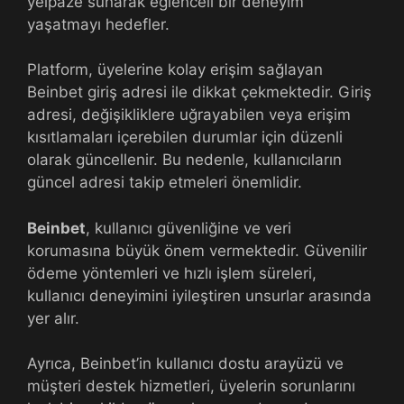
yelpaze sunarak eğlenceli bir deneyim
yaşatmayı hedefler.
Platform, üyelerine kolay erişim sağlayan
Beinbet giriş adresi ile dikkat çekmektedir. Giriş
adresi, değişikliklere uğrayabilen veya erişim
kısıtlamaları içerebilen durumlar için düzenli
olarak güncellenir. Bu nedenle, kullanıcıların
güncel adresi takip etmeleri önemlidir.
Beinbet
, kullanıcı güvenliğine ve veri
korumasına büyük önem vermektedir. Güvenilir
ödeme yöntemleri ve hızlı işlem süreleri,
kullanıcı deneyimini iyileştiren unsurlar arasında
yer alır.
Ayrıca, Beinbet’in kullanıcı dostu arayüzü ve
müşteri destek hizmetleri, üyelerin sorunlarını