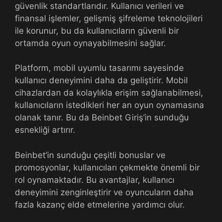
güvenlik standartlarıdır. Kullanıcı verileri ve
finansal işlemler, gelişmiş şifreleme teknolojileri
ile korunur, bu da kullanıcıların güvenli bir
ortamda oyun oynayabilmesini sağlar.
Platform, mobil uyumlu tasarımı sayesinde
kullanıcı deneyimini daha da geliştirir. Mobil
cihazlardan da kolaylıkla erişim sağlanabilmesi,
kullanıcıların istedikleri her an oyun oynamasına
olanak tanır. Bu da Beinbet Giriş’in sunduğu
esnekliği artırır.
Beinbet’in sunduğu çeşitli bonuslar ve
promosyonlar, kullanıcıları çekmekte önemli bir
rol oynamaktadır. Bu avantajlar, kullanıcı
deneyimini zenginleştirir ve oyuncuların daha
fazla kazanç elde etmelerine yardımcı olur.