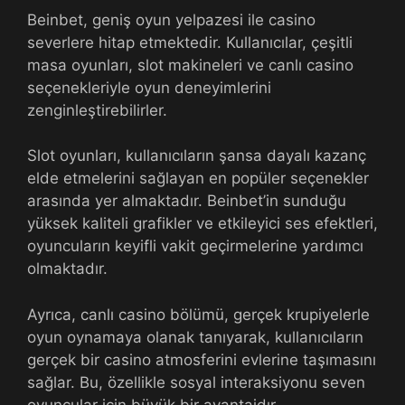
Beinbet, geniş oyun yelpazesi ile casino
severlere hitap etmektedir. Kullanıcılar, çeşitli
masa oyunları, slot makineleri ve canlı casino
seçenekleriyle oyun deneyimlerini
zenginleştirebilirler.
Slot oyunları, kullanıcıların şansa dayalı kazanç
elde etmelerini sağlayan en popüler seçenekler
arasında yer almaktadır. Beinbet’in sunduğu
yüksek kaliteli grafikler ve etkileyici ses efektleri,
oyuncuların keyifli vakit geçirmelerine yardımcı
olmaktadır.
Ayrıca, canlı casino bölümü, gerçek krupiyelerle
oyun oynamaya olanak tanıyarak, kullanıcıların
gerçek bir casino atmosferini evlerine taşımasını
sağlar. Bu, özellikle sosyal interaksiyonu seven
oyuncular için büyük bir avantajdır.