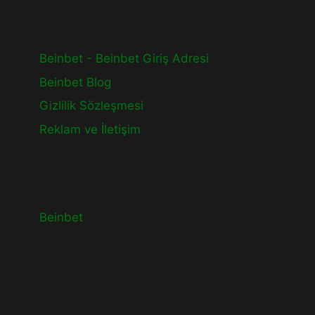
Beinbet - Beinbet Giriş Adresi
Beinbet Blog
Gizlilik Sözleşmesi
Reklam ve İletişim
Beinbet