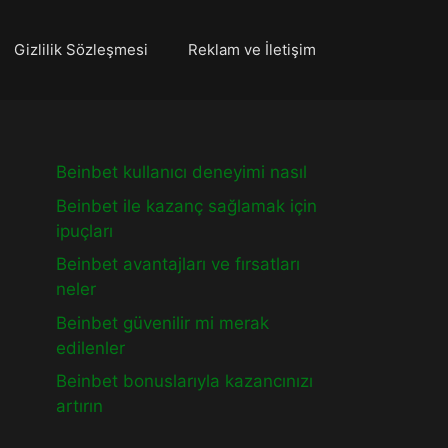
Gizlilik Sözleşmesi
Reklam ve İletişim
Beinbet kullanıcı deneyimi nasıl
Beinbet ile kazanç sağlamak için
ipuçları
Beinbet avantajları ve fırsatları
neler
Beinbet güvenilir mi merak
edilenler
Beinbet bonuslarıyla kazancınızı
artırın