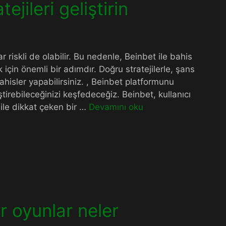
ejileri geliştirin
riskli de olabilir. Bu nedenle, Beinbet ile bahis
k için önemli bir adımdır. Doğru stratejilerle, şans
bahisler yapabilirsiniz. , Beinbet platformunu
liştirebileceğinizi keşfedeceğiz. Beinbet, kullanıcı
ile dikkat çeken bir …
Devamını oku
r oyunlar neler