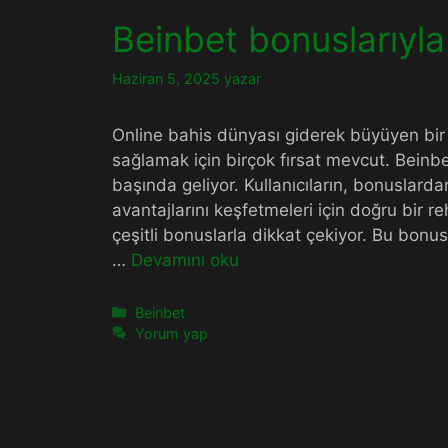
Beinbet bonuslarıyla 
Haziran 5, 2025
yazar
Online bahis dünyası giderek büyüyen bir 
sağlamak için birçok fırsat mevcut. Beinbet
başında geliyor. Kullanıcıların, bonuslarda
avantajlarını keşfetmeleri için doğru bir r
çeşitli bonuslarla dikkat çekiyor. Bu bonu
…
Devamını oku
Kategoriler
Beinbet
Yorum yap