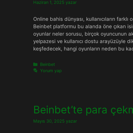
Haziran 1, 2025
yazar
Online bahis dünyası, kullanıcıların farkl
Beinbet platformu bu alanda öne çıkan isim
oyunlar neler sorusu, birçok oyuncunun ak
yelpazesi ve kullanıcı dostu arayüzüyle dik
keşfedecek, hangi oyunların neden bu ka
Kategoriler
Beinbet
Yorum yap
Beinbet’te para çek
Mayıs 30, 2025
yazar