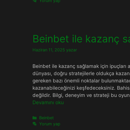
Yorum yap
Beinbet ile kazanç s
Haziran 11, 2025
yazar
Beinbet ile kazanç sağlamak için ipuçları 
dünyası, doğru stratejilerle oldukça kazanç
gereken bazı önemli noktalar bulunmaktadı
kazanabileceğinizi keşfedeceksiniz. Bahi
değildir. Bilgi, deneyim ve strateji bu oyu
Devamını oku
Kategoriler
Beinbet
Yorum yap