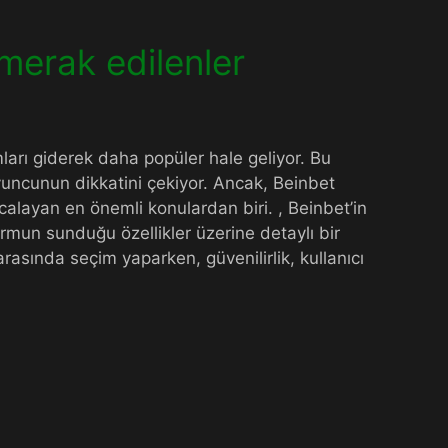
 merak edilenler
arı giderek daha popüler hale geliyor. Bu
yuncunun dikkatini çekiyor. Ancak, Beinbet
urcalayan en önemli konulardan biri. , Beinbet’in
formun sunduğu özellikler üzerine detaylı bir
rasında seçim yaparken, güvenilirlik, kullanıcı