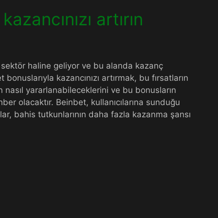
kazancınızı artırın
sektör haline geliyor ve bu alanda kazanç
 bonuslarıyla kazancınızı artırmak, bu fırsatların
n nasıl yararlanabileceklerini ve bu bonusların
ehber olacaktır. Beinbet, kullanıcılarına sunduğu
slar, bahis tutkunlarının daha fazla kazanma şansı